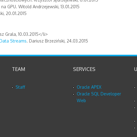
na GPU. Witold Andrzejewski, 13.01.2015
ki, 20.01.2015
sz Grala, 10.03.2015</li>
g Data Streams
. Dariusz Brzeziński, 24.03.2015
TEAM
SERVICES
U
Staff
Oracle APEX
Oracle SQL Developer
Web