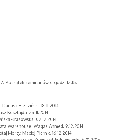
 2. Początek seminariów o godz. 12.15.
g.
Dariusz Brzeziński, 18.11.2014
 Koszlajda, 25.11.2014
yńska-Krasowska, 02.12.2014
 Data Warehouse. Waqas Ahmed, 9.12.2014
łaj Morzy, Maciej Piernik, 16.12.2014
ecznościowych. Krzysztof Jędrzejewski, 6.01.2015