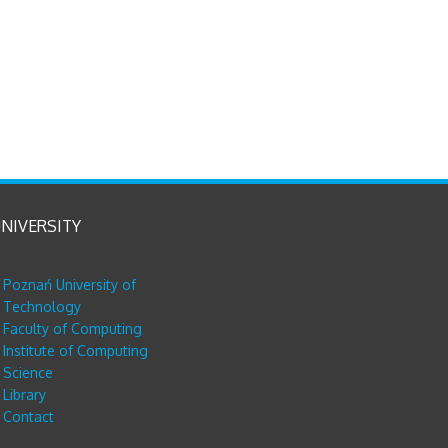
NIVERSITY
Poznań University of
Technology
Faculty of Computing
Institute of Computing
Science
Library
Contact