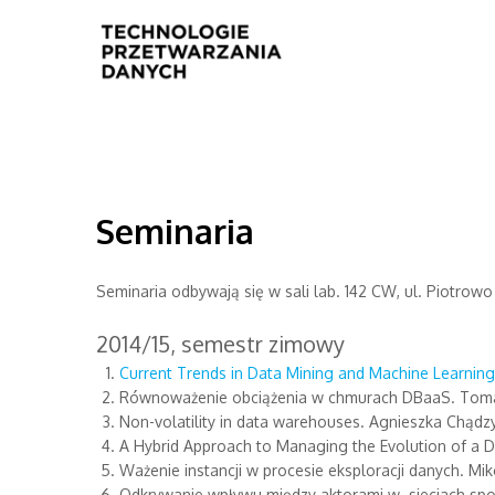
Search form
Seminaria
Seminaria odbywają się w sali lab. 142 CW, ul. Piotrowo
2014/15, semestr zimowy
Current Trends in Data Mining and Machine Learnin
Równoważenie obciążenia w chmurach DBaaS. Tomasz
Non-volatility in data warehouses. Agnieszka Chądz
A Hybrid Approach to Managing the Evolution of a
Ważenie instancji w procesie eksploracji danych. Miko
Odkrywanie wpływu między aktorami w sieciach społ