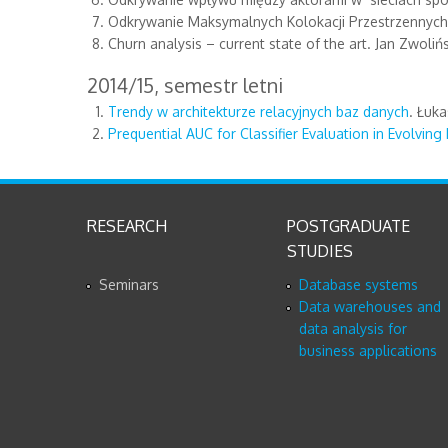
Odkrywanie Maksymalnych Kolokacji Przestrzennych 
Churn analysis – current state of the art. Jan Zwolińs
2014/15, semestr letni
Trendy w architekturze relacyjnych baz danych
. Łuka
Prequential AUC for Classifier Evaluation in Evolvin
RESEARCH
POSTGRADUATE
STUDIES
Seminars
Database systems
Data warehouses and
data analysis for
business applications